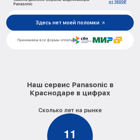
от 1600₽
Panasonic
Замена аккумулятора видеокамеры
от 800₽
Panasonic
Здесь нет моей поломки
Замена микрофона видеокамеры
от 1450₽
Panasonic
Принимаем все формы оплаты
Замена кнопки включения видеокамеры
от 1400₽
Panasonic
Замена шлейфа фокусировки
от 1800₽
видеокамеры Panasonic
Наш сервис Panasonic в
Краснодаре в цифрах
Сколько лет на рынке
1
1