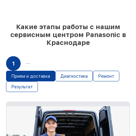
часов, если начинаем сразу
За что мы несем ответственность:
Какие этапы работы с нашим
сервисным центром Panasonic в
Ответственность за вашу технику
Краснодаре
Мы обеспечиваем качество сервиса и
целостность техники. Если
повреждение произошло по нашей вине,
1
возмещаем убытки.
Срок гарантии до 36 месяцев на сервис
устройств
Прием и доставка
Диагностика
Ремонт
Если у вас есть чек и гарантийный
Результат
талон, мы починим устройство повторно
без оплаты и без задержек.