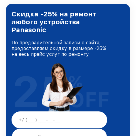
предоставляемых услуг. Наша цель — стать
лучшим сервисным центром Panasonic в
городе Краснодаре, постоянно повышая
Скидка -25% на ремонт
уровень доверия и лояльности наших
любого устройства
клиентов.
Panasonic
По предварительной записи с сайта,
предоставляем скидку в размере -25%
на весь прайс услуг по ремонту
25
%
OFF