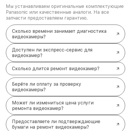
вернуть устройство в рабочее состояние? Всё
Мы устанавливаем оригинальные комплектующие
зависит от характера проблемы. После
Panasonic или качественные аналоги. На все
диагностики наши специалисты предоставят
запчасти предоставляем гарантию.
точные сроки и стоимость ремонта. Обращайтесь
за профессиональной помощью — ваша
Сколько времени занимает диагностика
видеокамера будет работать, как новая.
видеокамеры?
Оставьте заявку
, и мы перезвоним вам в течение
5 минут. Звоните по телефону +7 (861) 299-37-61
или приходите в наш сервисный центр по адресу
Доступен ли экспресс-сервис для
Северная улица, 496/2.
видеокамер?
Сколько длится ремонт видеокамер?
Берёте ли оплату за проверку
видеокамеры?
Может ли измениться цена услуги
ремонта видеокамер?
Предоставляете ли подтверждающие
бумаги на ремонт видеокамеры?