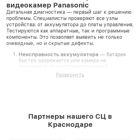
видеокамер Panasonic
Детальная диагностика — первый шаг к решению
проблемы. Специалисты проверяют все узлы
устройства: от аккумулятора до платы управления.
Тестируются как аппаратные, так и программные
компоненты. Это позволяет выявить не только
очевидные, но и скрытые дефекты.
Неисправность аккумулятора
— батарея
быстро разряжается или камера не
включается. Устанавливается новый
аккумулятор с соответствующими
Развернуть
параметрами.
Проблемы с дисплеем
— экран не
включается или отображает искажённое
изображение. Меняется матрица или
дисплейный модуль.
Дефекты кнопки включения
— устройство
не реагирует на нажатие. Заменяется
Партнеры нашего СЦ в
кнопочный механизм.
Краснодаре
Неполадки микрофона
— запись звука
отсутствует или содержит искажения.
Устанавливается новый микрофонный